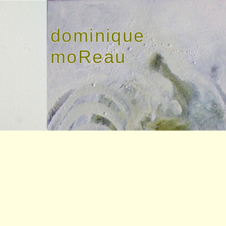
dominique
moReau